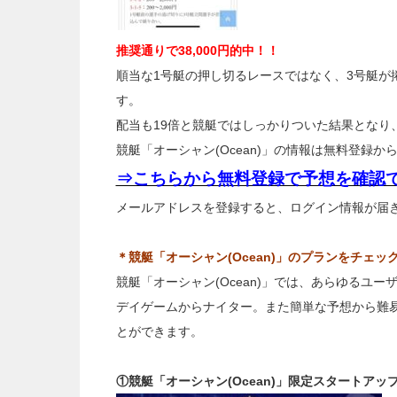
推奨通りで38,000円的中！！
順当な1号艇の押し切るレースではなく、3号艇が
す。
配当も19倍と競艇ではしっかりついた結果となり
競艇「オーシャン(Ocean)」の情報は無料登録か
⇒こちらから無料登録で予想を確認
メールアドレスを登録すると、ログイン情報が届
＊競艇「オーシャン(Ocean)」のプランをチェッ
競艇「オーシャン(Ocean)」では、あらゆるユ
デイゲームからナイター。また簡単な予想から難
とができます。
①競艇「オーシャン(Ocean)」限定スタートアッ