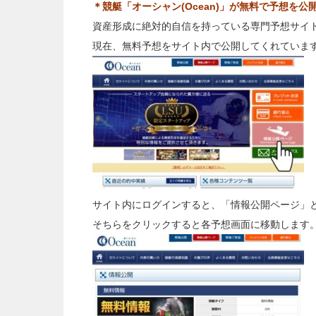
＊競艇「オーシャン(Ocean)」が無料で予想を公
資産形成に絶対的自信を持っている専門予想サイ
現在、無料予想をサイト内で公開してくれていま
サイト内にログインすると、「情報公開ページ」
そちらをクリックすると各予想画面に移動します