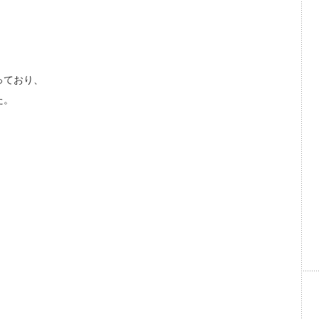
っており、
た。