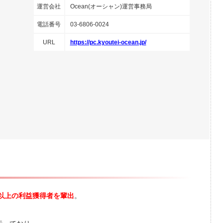
運営会社
Ocean(オーシャン)運営事務局
電話番号
03-6806-0024
URL
https://pc.kyoutei-ocean.jp/
人以上の利益獲得者を輩出
。