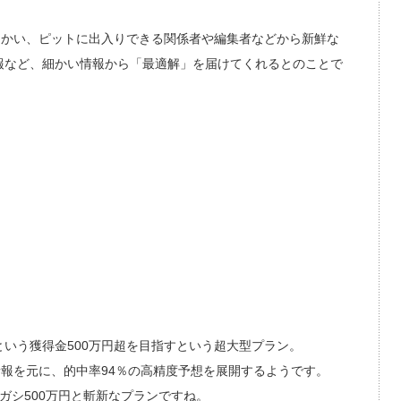
。
に向かい、ピットに出入りできる関係者や編集者などから新鮮な
報など、細かい情報から「最適解」を届けてくれるとのことで
いう獲得金500万円超を目指すという超大型プラン。
密情報を元に、的中率94％の高精度予想を展開するようです。
ガシ500万円と斬新なプランですね。