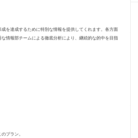
形成を達成するために特別な情報を提供してくれます。各方面
秀な情報部チームによる徹底分析により、継続的な的中を目指
このプラン。